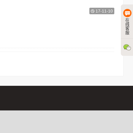
17-11-10
在
线
客
智能马桶谁最需
服
质量发展
2017卫浴洁具十大品牌排名