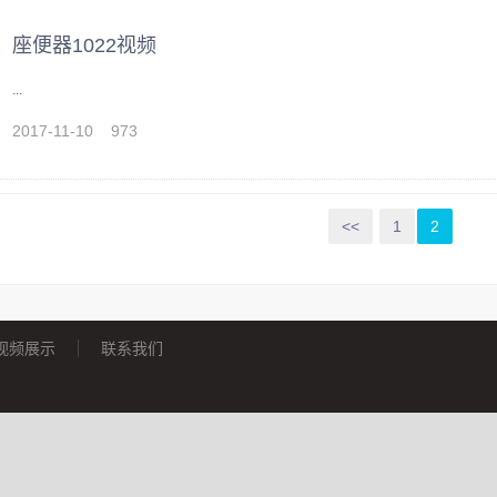
座便器1022视频
...
2017-11-10
973
护航智能洁具产业高
潮州2022年智能马桶产量超400万套
<<
1
2
视频展示
联系我们