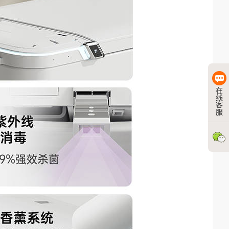
在
线
客
服